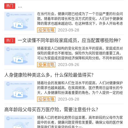
父母50岁以上，健康险能投保哪些？重疾险可以投保
热门
在当代社会，健康问题已经成为了一个日益严重的社会问
题。随着年龄的增长和生活方式的变化，人们对于健康保
障的需求也越来越迫切。在这种情况下，许多人开始考虑
是否有必要为父母购买重疾险。
投保攻略
2023-09-28
一文读懂不同年龄段家庭成员，应当配置哪些险种？
热门
随着家庭人口结构的变化和生活水平的提高，家庭成员对
保险的需求也不断增加。保险作为风险管理的重要工具，
可以为家庭成员提供经济保障和风险分担。不同年龄段的
家庭成员面临的风险不同，因此选择适合的险种对于保障
投保攻略
2023-09-26
家庭成员的健康和财务安全至关重要。
人身健康险种类这么多，什么保险最值得买？
随着社会的发展和人们生活水平的提高，人们对健康保护
的需求也越来越高。在疾病频发、医疗费用日益增长的今
天，人身健康险扮演着重要的角色，为个人提供一定的经
济保障和医疗服务保障。
投保攻略
2023-09-28
高年龄段父母买百万医疗险，需要注意些什么？
随着人口的老龄化趋势日益显著，高年龄段的父母作为家
庭中的长者，健康问题变得愈发重要。确保父母的医疗保
障是我们责无旁贷的任务之一。