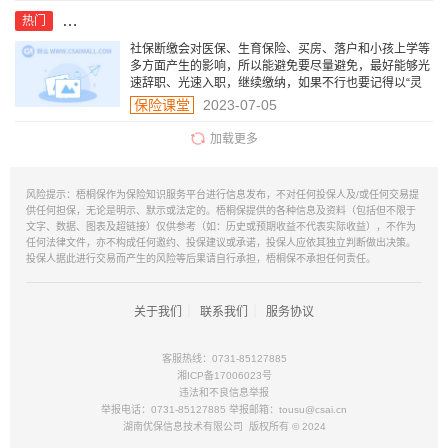
辞职后社保断缴了，会有什么影响？应该怎么避免呢？
热门
社保断缴会对医保、生育保险、买房、落户和小孩上学等
多方面产生的影响，所以能避免要尽量避免，最好能够光
速辞职、光速入职，继续缴纳，如果不行也要记得以“灵
活就业者”身份自己去缴纳。
保险课堂
2023-07-05
加载更多
风险提示：梧桐保作为保险知识服务平台进行信息发布，不对任何投保人及/或任何交易提
供任何担保，无论是明示、默示或法定的。梧桐保提供的各种信息及资料（包括但不限于
文字、数据、图表及超链接）仅供参考（如：历史或预期收益不代表实际收益），不作为
任何法律文件，亦不构成任何邀约、投保建议或承诺，投保人应依其独立判断做出决策。
投保人据此进行交易而产生的风险等后果请自行承担，梧桐保不承担任何责任。
｜
｜
关于我们
联系我们
服务协议
客服热线：0731-85127885
湘ICP备17006023号
违法和不良信息举报
举报电话：0731-85127885 举报邮箱：tousu@csai.cn
湖南优保信息技术有限公司 版权所有 © 2024